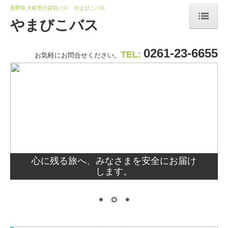
長野県 大町市の貸切バス やまびこバス
やまびこバス
トップページ
0261-23-6655
TEL:
お気軽にお問合せください。
お知らせ
安全に関する基本方針
交通案内
心に残る旅へ、みなさまを安全にお届け
します。